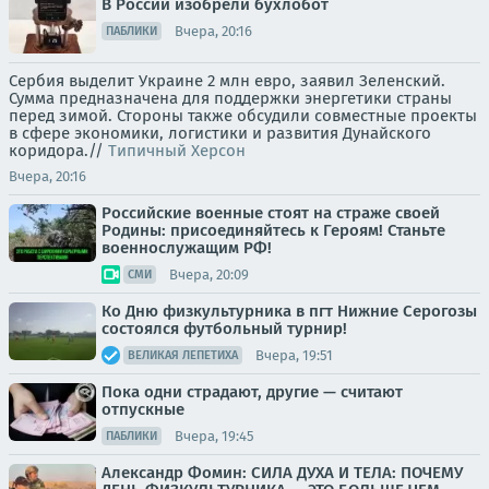
В России изобрели бухлобот
Вчера, 20:16
ПАБЛИКИ
Сербия выделит Украине 2 млн евро, заявил Зеленский.
Сумма предназначена для поддержки энергетики страны
перед зимой. Стороны также обсудили совместные проекты
в сфере экономики, логистики и развития Дунайского
коридора.//
Типичный Херсон
Вчера, 20:16
Российские военные стоят на страже своей
Родины: присоединяйтесь к Героям! Станьте
военнослужащим РФ!
Вчера, 20:09
СМИ
Ко Дню физкультурника в пгт Нижние Серогозы
состоялся футбольный турнир!
Вчера, 19:51
ВЕЛИКАЯ ЛЕПЕТИХА
Пока одни страдают, другие — считают
отпускные
Вчера, 19:45
ПАБЛИКИ
Александр Фомин: СИЛА ДУХА И ТЕЛА: ПОЧЕМУ