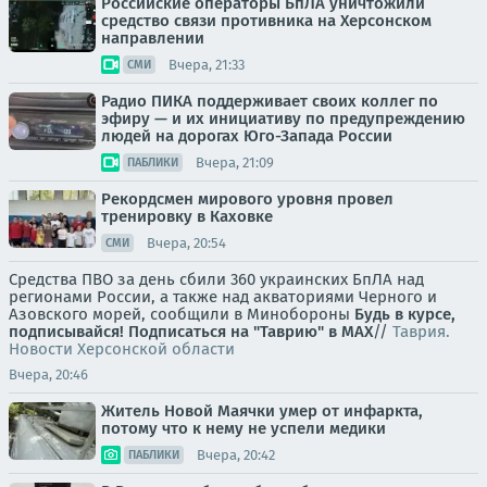
Российские операторы БпЛА уничтожили
средство связи противника на Херсонском
направлении
Вчера, 21:33
СМИ
Радио ПИКА поддерживает своих коллег по
эфиру — и их инициативу по предупреждению
людей на дорогах Юго-Запада России
Вчера, 21:09
ПАБЛИКИ
Рекордсмен мирового уровня провел
тренировку в Каховке
Вчера, 20:54
СМИ
Средства ПВО за день сбили 360 украинских БпЛА над
регионами России, а также над акваториями Черного и
Азовского морей, сообщили в Минобороны
Будь в курсе,
подписывайся!
Подписаться на "Таврию" в MAX
//
Таврия.
Новости Херсонской области
Вчера, 20:46
Житель Новой Маячки умер от инфаркта,
потому что к нему не успели медики
Вчера, 20:42
ПАБЛИКИ