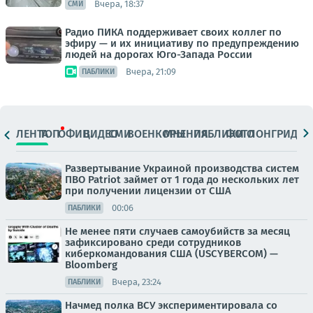
Вчера, 18:37
СМИ
Радио ПИКА поддерживает своих коллег по
эфиру — и их инициативу по предупреждению
людей на дорогах Юго-Запада России
Вчера, 21:09
ПАБЛИКИ
ЛЕНТА
ТОП
ОФИЦ.
ВИДЕО
СМИ
ВОЕНКОРЫ
МНЕНИЯ
ПАБЛИКИ
ФОТО
ЛОНГРИДЫ
Развертывание Украиной производства систем
ПВО Patriot займет от 1 года до нескольких лет
при получении лицензии от США
00:06
ПАБЛИКИ
Не менее пяти случаев самоубийств за месяц
зафиксировано среди сотрудников
киберкомандования США (USCYBERCOM) —
Bloomberg
Вчера, 23:24
ПАБЛИКИ
Начмед полка ВСУ экспериментировала со