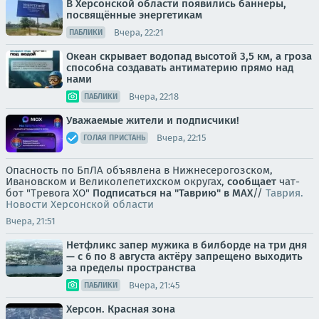
В Херсонской области появились баннеры,
посвящённые энергетикам
Вчера, 22:21
ПАБЛИКИ
Океан скрывает водопад высотой 3,5 км, а гроза
способна создавать антиматерию прямо над
нами
Вчера, 22:18
ПАБЛИКИ
Уважаемые жители и подписчики!
Вчера, 22:15
ГОЛАЯ ПРИСТАНЬ
Опасность по БпЛА объявлена в Нижнесерогозском,
Ивановском и Великолепетихском округах,
сообщает
чат-
бот "Тревога ХО"
Подписаться на "Таврию" в MAX
//
Таврия.
Новости Херсонской области
Вчера, 21:51
Нетфликс запер мужика в билборде на три дня
— с 6 по 8 августа актёру запрещено выходить
за пределы пространства
Вчера, 21:45
ПАБЛИКИ
Херсон. Красная зона