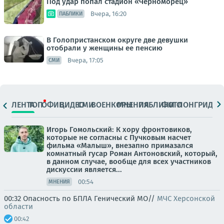
Под удар попал стадион «Черноморец»
Вчера, 16:20
ПАБЛИКИ
В Голопристанском округе две девушки
отобрали у женщины ее пенсию
Вчера, 17:05
СМИ
ЛЕНТА
ТОП
ОФИЦ.
ВИДЕО
СМИ
ВОЕНКОРЫ
МНЕНИЯ
ПАБЛИКИ
ФОТО
ЛОНГРИДЫ
Игорь Гомольский: К хору фронтовиков,
которые не согласны с Пучковым насчет
фильма «Малыш», внезапно примазался
комнатный гусар Роман Антоновский, который,
в данном случае, вообще для всех участников
дискуссии является...
00:54
МНЕНИЯ
00:32 Опасность по БПЛА Генический МО//
МЧС Херсонской
области
00:42