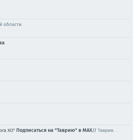
й области
ва
Подписаться на "Таврию" в MAX
ога ХО"
//
Таврия.