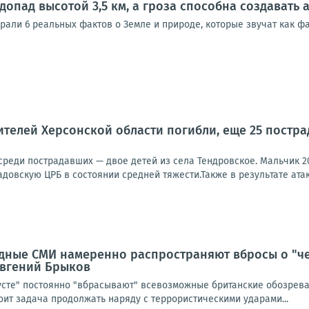
допад высотой 3,5 км, а гроза способна создавать
брали 6 реальных фактов о Земле и природе, которые звучат как 
телей Херсонской области погибли, еще 25 пострад
 среди пострадавших — двое детей из села Тендровское. Мальчик 2
довскую ЦРБ в состоянии средней тяжести.Также в результате атак
дные СМИ намеренно распространяют вбросы о "ч
 Евгений Брыков
усте" постоянно "вбрасывают" всевозможные британские обозреват
тоит задача продолжать наряду с террористическими ударами...