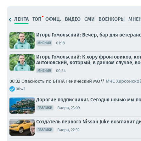
ЛЕНТА
ТОП
ОФИЦ.
ВИДЕО
СМИ
ВОЕНКОРЫ
МНЕ
Игорь Гомольский: Вечер, бар для ветера
01:18
МНЕНИЯ
Игорь Гомольский: К хору фронтовиков, к
Антоновский, который, в данном случае, во
00:54
МНЕНИЯ
00:32 Опасность по БПЛА Генический МО//
МЧС Херсонско
00:42
Дорогие подписчики!. Сегодня ночью мы по
Вчера, 23:09
ПАБЛИКИ
Создатель первого Nissan Juke возглавит 
Вчера, 22:39
ПАБЛИКИ