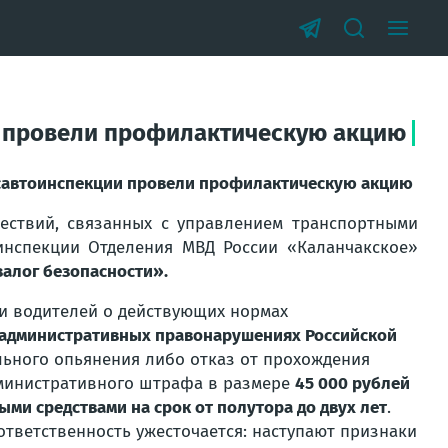
и провели профилактическую акцию
осавтоинспекции провели профилактическую акцию
ествий, связанных с управлением транспортными
оинспекции Отделения МВД России «Каланчакское»
залог безопасности».
и водителей о действующих нормах
а об административных правонарушениях Российской
льного опьянения либо отказ от прохождения
дминистративного штрафа в размере
45 000 рублей
и средствами на срок от полутора до двух лет
.
тветственность ужесточается: наступают признаки