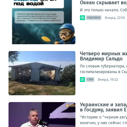
Океан скрывает во
И это только начало. Со
Вчера, 22:18
ПАБЛИКИ
Четверо мирных жи
Владимир Сальдо
По словам губернатора,
госпитализированы в Ска
Вчера, 19:22
СМИ
Украинские и запа
в Госдуму, заявил
"Историю о "черном авг
конечно, у них сейчас с