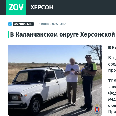
ZOV
ХЕРСОН
18 июня 2026, 13:12
ОФИЦИАЛЬНО
В Каланчакском округе Херсонской
В К
В ц
сре
про
111
зак
Фе
мед
с о
При