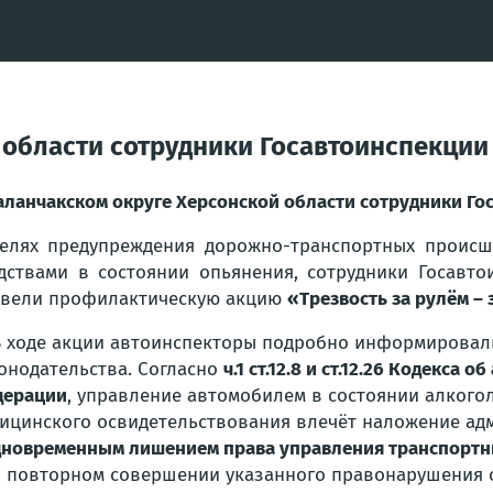
 области сотрудники Госавтоинспекци
аланчакском округе Херсонской области сотрудники Г
елях предупреждения дорожно-транспортных происш
дствами в состоянии опьянения, сотрудники Госавт
вели профилактическую акцию
«Трезвость за рулём – 
В ходе акции автоинспекторы подробно информировал
онодательства. Согласно
ч.1 ст.12.8 и ст.12.26 Кодекс
дерации
, управление автомобилем в состоянии алкого
ицинского освидетельствования влечёт наложение а
дновременным лишением права управления транспортным
 повторном совершении указанного правонарушения о