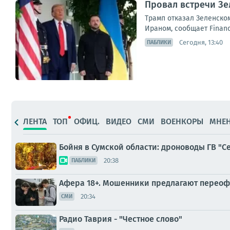
Провал встречи Зе
Трамп отказал Зеленском
Ираном, сообщает Financ
Сегодня, 13:40
ПАБЛИКИ
ЛЕНТА
ТОП
ОФИЦ.
ВИДЕО
СМИ
ВОЕНКОРЫ
МНЕ
Бойня в Сумской области: дроноводы ГВ "
20:38
ПАБЛИКИ
Афера 18+. Мошенники предлагают перео
20:34
СМИ
Радио Таврия - "Честное слово"