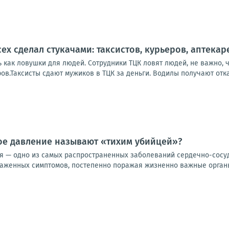
ех сделал стукачами: таксистов, курьеров, аптека
 как ловушки для людей. Сотрудники ТЦК ловят людей, не важно, ч
в.Таксисты сдают мужиков в ТЦК за деньги. Водилы получают откат
е давление называют «тихим убийцей»?
я — одно из самых распространенных заболеваний сердечно-сосуди
раженных симптомов, постепенно поражая жизненно важные органы