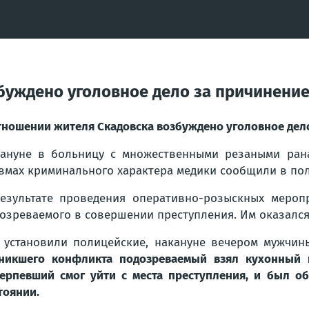
буждено уголовное дело за причинени
тношении жителя Скадовска возбуждено уголовное дел
ануне в больницу с множественными резаными рана
вмах криминального характера медики сообщили в по
езультате проведения оперативно-розыскных мероп
озреваемого в совершении преступления. Им оказался 
 установили полицейские, накануне вечером мужчин
никшего конфликта подозреваемый взял кухонный 
ерпевший смог уйти с места преступления, и был о
тоянии.