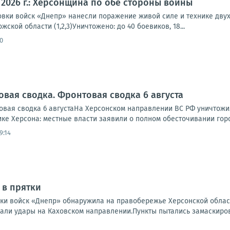
а 2026 г.: Херсонщина по обе стороны войны
вки войск «Днепр» нанесли поражение живой силе и технике двух
ской области (1,2,3)Уничтожено: до 40 боевиков, 18...
0
овая сводка. Фронтовая сводка 6 августа
вая сводка 6 августаНа Херсонском направлении ВС РФ уничтожи
ике Херсона: местные власти заявили о полном обесточивании города
9:14
 в прятки
ки войск «Днепр» обнаружила на правобережье Херсонской област
али удары на Каховском направлении.Пункты пытались замаскирова