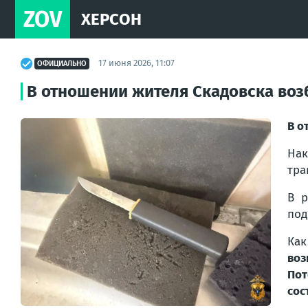
ZOV
ХЕРСОН
17 июня 2026, 11:07
ОФИЦИАЛЬНО
В отношении жителя Скадовска воз
В о
Нак
тра
В р
под
Как
воз
Пот
сос