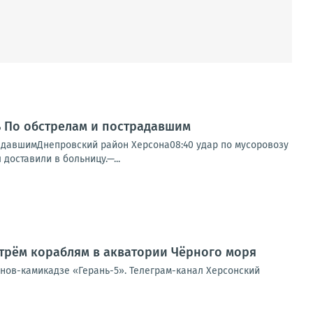
нь По обстрелам и пострадавшим
радавшимДнепровский район Херсона08:40 удар по мусоровозу
доставили в больницу.—...
трём кораблям в акватории Чёрного моря
онов-камикадзе «Герань-5». Телеграм-канал Херсонский