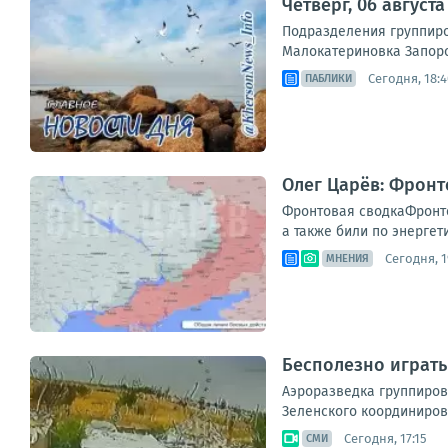
Четверг, 06 август
Подразделения группиро
Малокатериновка Запорож
Сегодня, 18:4
ПАБЛИКИ
Олег Царёв: Фронт
Фронтовая сводкаФронто
а также били по энергет
Сегодня, 1
МНЕНИЯ
Бесполезно играть
Аэроразведка группиров
Зеленского координиров
Сегодня, 17:15
СМИ