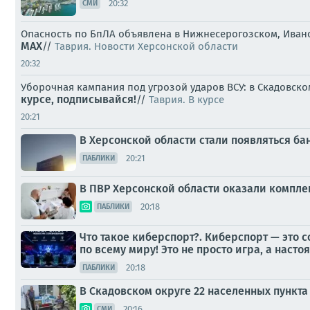
20:32
СМИ
Опасность по БпЛА объявлена в Нижнесерогозском, Ивано
MAX
//
Таврия. Новости Херсонской области
20:32
Уборочная кампания под угрозой ударов ВСУ: в Скадовско
курсе, подписывайся!
//
Таврия. В курсе
20:21
В Херсонской области стали появляться б
20:21
ПАБЛИКИ
В ПВР Херсонской области оказали компл
20:18
ПАБЛИКИ
Что такое киберспорт?. Киберспорт — это
по всему миру! Это не просто игра, а насто
20:18
ПАБЛИКИ
В Скадовском округе 22 населенных пункта
20:16
СМИ