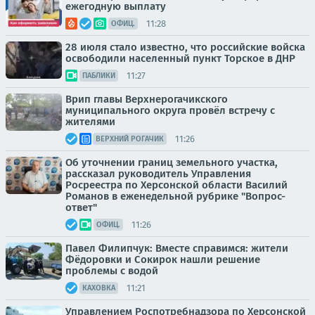
ежегодную выплату
11:28
ОФИЦ.
28 июля стало известно, что российские войска
освободили населенный пункт Торское в ДНР
11:27
ПАБЛИКИ
Врип главы Верхнерогачикского
муниципального округа провёл встречу с
жителями
11:26
ВЕРХНИЙ РОГАЧИК
Об уточнении границ земельного участка,
рассказал руководитель Управления
Росреестра по Херсонской области Василий
Романов в еженедельной рубрике "Вопрос-
ответ"
11:26
ОФИЦ.
Павел Филипчук: Вместе справимся: жители
Фёдоровки и Сокирок нашли решение
проблемы с водой
11:21
КАХОВКА
Управлением Роспотребнадзора по Херсонской