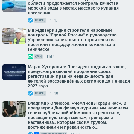
области продолжается контроль качества
морской воды в местах массового купания
населения
11:17
ОФИЦ.
В преддверии Дня строителя народный
контроль "Единой России" и руководство
Управления капитального строительства
посетили площадку жилого комплекса в
Геническе
11:14
СМИ
Марат Хуснуллин: Президент подписал закон,
предусматривающий продление срока
регистрации прав на недвижимость для
жителей воссоединённых регионов до 1 января
2027 года
11:10
ОФИЦ.
Владимир Оганесов: «Чемпионы среди нас». В
преддверии Дня физкультурника мы начинаем
серию публикаций «Чемпионы среди нас»,
посвященную спортсменам, тренерам и
наставникам, которые своим трудом,
достижениями и преданностью...