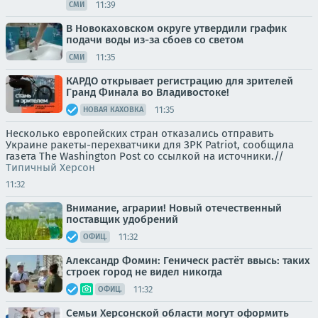
11:39
СМИ
В Новокаховском округе утвердили график
подачи воды из-за сбоев со светом
11:35
СМИ
КАРДО открывает регистрацию для зрителей
Гранд Финала во Владивостоке!
11:35
НОВАЯ КАХОВКА
Несколько европейских стран отказались отправить
Украине ракеты-перехватчики для ЗРК Patriot, сообщила
газета The Washington Post со ссылкой на источники.//
Типичный Херсон
11:32
Внимание, аграрии! Новый отечественный
поставщик удобрений
11:32
ОФИЦ.
Александр Фомин: Геническ растёт ввысь: таких
строек город не видел никогда
11:32
ОФИЦ.
Семьи Херсонской области могут оформить