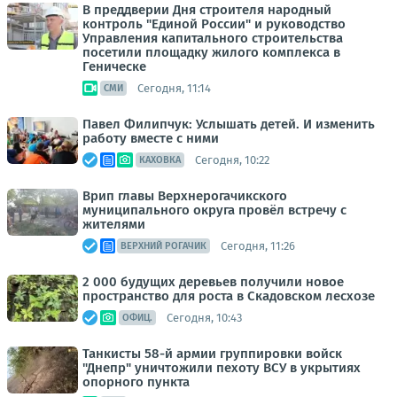
В преддверии Дня строителя народный
контроль "Единой России" и руководство
Управления капитального строительства
посетили площадку жилого комплекса в
Геническе
Сегодня, 11:14
СМИ
Павел Филипчук: Услышать детей. И изменить
работу вместе с ними
Сегодня, 10:22
КАХОВКА
Врип главы Верхнерогачикского
муниципального округа провёл встречу с
жителями
Сегодня, 11:26
ВЕРХНИЙ РОГАЧИК
2 000 будущих деревьев получили новое
пространство для роста в Скадовском лесхозе
Сегодня, 10:43
ОФИЦ.
Танкисты 58-й армии группировки войск
"Днепр" уничтожили пехоту ВСУ в укрытиях
опорного пункта