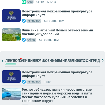
Сегодня, 10:15
СМИ
Новотроицкая межрайонная прокуратура
информирует
Сегодня, 11:39
ИВАНОВКА
Внимание, аграрии! Новый отечественный
поставщик удобрений
Сегодня, 11:32
ОФИЦ.
ЛЕНТА
ТОП
ОФИЦ.
ВИДЕО
СМИ
ВОЕНКОРЫ
МНЕНИЯ
ПАБЛИКИ
ФОТО
ЛОНГРИДЫ
Новотроицкая межрайонная прокуратура
информирует
11:39
ИВАНОВКА
Роспотребнадзор выявил несоответствие
санитарным нормам морской воды в пяти
местах массового купания населения в
Геническом округе