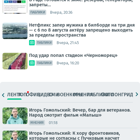
запреты…
Вчера, 20:36
ПАБЛИКИ
Нетфликс запер мужика в билборде на три дня
— с 6 по 8 августа актёру запрещено выходить
за пределы пространства
Вчера, 21:45
ПАБЛИКИ
Под удар попал стадион «Черноморец»
Вчера, 16:20
ПАБЛИКИ
ЛЕНТА
ТОП
ОФИЦ.
ВИДЕО
СМИ
ВОЕНКОРЫ
МНЕНИЯ
ПАБЛИКИ
ФОТО
ЛОНГРИДЫ
Игорь Гомольский: Вечер, бар для ветеранов.
Народ смотрит фильм «Малыш»
01:18
МНЕНИЯ
Игорь Гомольский: К хору фронтовиков,
которые не согласны с Пучковым насчет