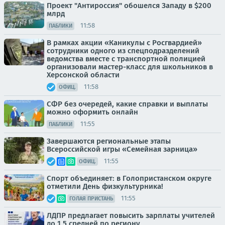
Проект "Антироссия" обошелся Западу в $200
млрд
11:58
ПАБЛИКИ
В рамках акции «Каникулы с Росгвардией»
сотрудники одного из спецподразделений
ведомства вместе с транспортной полицией
организовали мастер-класс для школьников в
Херсонской области
11:58
ОФИЦ.
СФР без очередей, какие справки и выплаты
можно оформить онлайн
11:55
ПАБЛИКИ
Завершаются региональные этапы
Всероссийской игры «Семейная зарница»
11:55
ОФИЦ.
Спорт объединяет: в Голопристанском округе
отметили День физкультурника!
11:55
ГОЛАЯ ПРИСТАНЬ
ЛДПР предлагает повысить зарплаты учителей
до 1,5 средней по региону