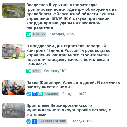
Владислав Шурыгин: Аэроразведка
группировки войск «Днепр» обнаружила на
правобережье Херсонской области пункты
управления БПЛА ВСУ, откуда противник
координировал удары на Каховском
направлении
Сегодня, 08:15
МНЕНИЯ
В преддверии Дня строителя народный
контроль "Единой России" и руководство
Управления капитального строительства
посетили площадку жилого комплекса в
Геническе
Сегодня, 11:14
СМИ
Павел Филипчук: Услышать детей. И изменить
работу вместе с ними
Сегодня, 10:22
КАХОВКА
Врип главы Верхнерогачикского
муниципального округа провёл встречу с
жителями
Сегодня, 11:26
ВЕРХНИЙ РОГАЧИК