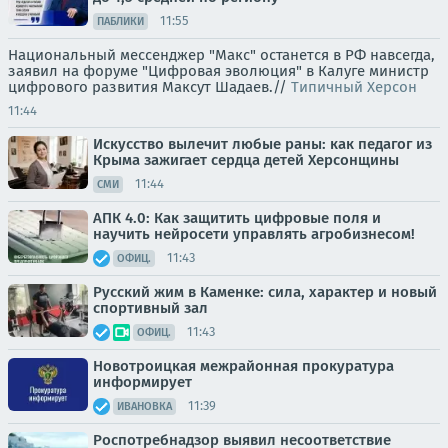
11:55
ПАБЛИКИ
Национальный мессенджер "Макс" останется в РФ навсегда,
заявил на форуме "Цифровая эволюция" в Калуге министр
цифрового развития Максут Шадаев.//
Типичный Херсон
11:44
Искусство вылечит любые раны: как педагог из
Крыма зажигает сердца детей Херсонщины
11:44
СМИ
АПК 4.0: Как защитить цифровые поля и
научить нейросети управлять агробизнесом!
11:43
ОФИЦ.
Русский жим в Каменке: сила, характер и новый
спортивный зал
11:43
ОФИЦ.
Новотроицкая межрайонная прокуратура
информирует
11:39
ИВАНОВКА
Роспотребнадзор выявил несоответствие