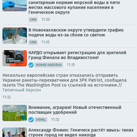
санитарным нормам морской воды в пяти
местах массового купания населения в
Геническом округе
11:39
СМИ
В Новокаховском округе утвердили график
подачи воды из-за сбоев со светом
11:35
СМИ
КАРДО открывает регистрацию для зрителей
Гранд Финала во Владивостоке!
11:35
НОВАЯ КАХОВКА
Несколько европейских стран отказались отправить
Украине ракеты-перехватчики для ЗРК Patriot, сообщила
газета The Washington Post со ссылкой на источники.//
Типичный Херсон
11:32
Внимание, аграрии! Новый отечественный
поставщик удобрений
11:32
ОФИЦ.
Александр Фомин: Геническ растёт ввысь: таких
строек город не видел никогда