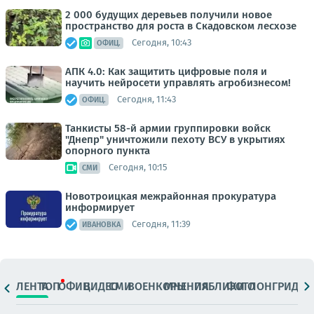
2 000 будущих деревьев получили новое
пространство для роста в Скадовском лесхозе
Сегодня, 10:43
ОФИЦ.
АПК 4.0: Как защитить цифровые поля и
научить нейросети управлять агробизнесом!
Сегодня, 11:43
ОФИЦ.
Танкисты 58-й армии группировки войск
"Днепр" уничтожили пехоту ВСУ в укрытиях
опорного пункта
Сегодня, 10:15
СМИ
Новотроицкая межрайонная прокуратура
информирует
Сегодня, 11:39
ИВАНОВКА
ЛЕНТА
ТОП
ОФИЦ.
ВИДЕО
СМИ
ВОЕНКОРЫ
МНЕНИЯ
ПАБЛИКИ
ФОТО
ЛОНГРИДЫ