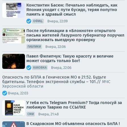
Константин Басюк: Печально наблюдать, как
Япония уходит с пути бусидо, теряя попутно
память и здравый смысл
Вчера, 22:09
ОФИЦ.
После публикации в «Блокноте» открытого
письма жителей Лазурного губернатор поручил
организовать выездную проверку
Вчера, 22:06
ПАБЛИКИ
Павел Филипчук: Такую красоту и величие
может создать только Бог!
Вчера, 22:06
КАХОВКА
Опасность по БПЛА в Геническом МО в 21:52. Будьте
бдительны. Телефон экстренной службы – 101.//
МЧС
Херсонской области
Вчера, 22:03
У тебя есть Telegram Premium? Тогда голосуй за
любимую Таврию по ССЫЛКЕ
Вчера, 21:48
СМИ
В Скадовском МО объявлена опасность БпЛА !