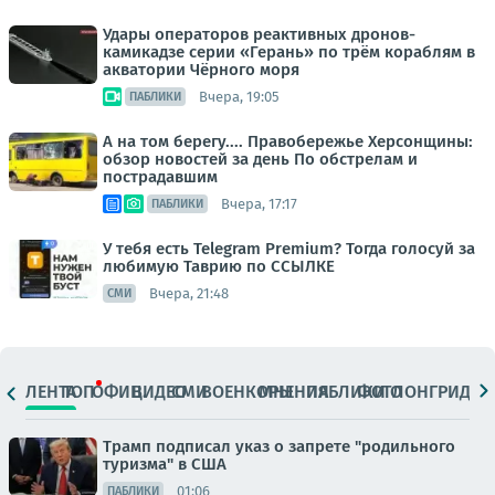
Удары операторов реактивных дронов-
камикадзе серии «Герань» по трём кораблям в
акватории Чёрного моря
Вчера, 19:05
ПАБЛИКИ
А на том берегу.... Правобережье Херсонщины:
обзор новостей за день По обстрелам и
пострадавшим
Вчера, 17:17
ПАБЛИКИ
У тебя есть Telegram Premium? Тогда голосуй за
любимую Таврию по ССЫЛКЕ
Вчера, 21:48
СМИ
ЛЕНТА
ТОП
ОФИЦ.
ВИДЕО
СМИ
ВОЕНКОРЫ
МНЕНИЯ
ПАБЛИКИ
ФОТО
ЛОНГРИДЫ
Трамп подписал указ о запрете "родильного
туризма" в США
01:06
ПАБЛИКИ