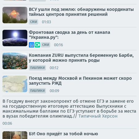
ВСУ ушли под землю: обнаружены координаты
тайных центров принятия решений
01:03
СМИ
Фронтовая сводка за день от канала
"Украина.ру":
00:16
СМИ
Компания ZURU выпустила беременную Барби,
у которой можно принять роды
00:12
ПАБЛИКИ
Поезд между Москвой и Пекином может скоро
запустить РЖД
00:09
ПАБЛИКИ
В Госдуму внесут законопроект об отмене ЕГЭ и замене его
на государственную итоговую аттестацию Выпускники с
максимальными баллами по ЕГЭ уступают в борьбе за места
в вузах победителям олимпиад.//
Типичный Херсон
00:06
БУ! Оно придёт за тобой ночью