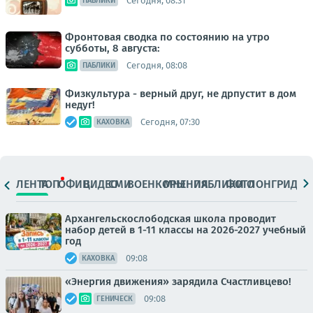
Сегодня, 08:31
ПАБЛИКИ
Фронтовая сводка по состоянию на утро
субботы, 8 августа:
Сегодня, 08:08
ПАБЛИКИ
Физкультура - верный друг, не дрпустит в дом
недуг!
Сегодня, 07:30
КАХОВКА
ЛЕНТА
ТОП
ОФИЦ.
ВИДЕО
СМИ
ВОЕНКОРЫ
МНЕНИЯ
ПАБЛИКИ
ФОТО
ЛОНГРИДЫ
Архангельскослободская школа проводит
набор детей в 1-11 классы на 2026-2027 учебный
год
09:08
КАХОВКА
«Энергия движения» зарядила Счастливцево!
09:08
ГЕНИЧЕСК