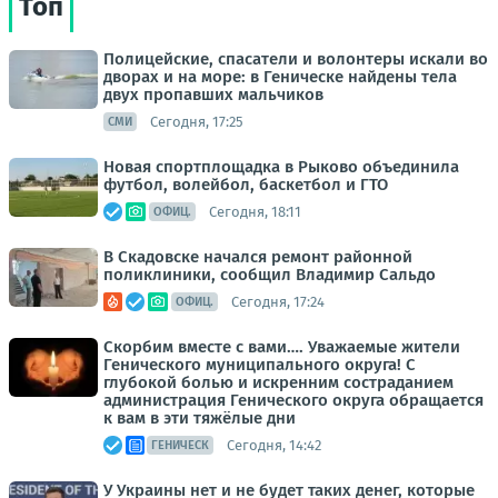
Топ
Полицейские, спасатели и волонтеры искали во
дворах и на море: в Геническе найдены тела
двух пропавших мальчиков
Сегодня, 17:25
СМИ
Новая спортплощадка в Рыково объединила
футбол, волейбол, баскетбол и ГТО
Сегодня, 18:11
ОФИЦ.
В Скадовске начался ремонт районной
поликлиники, сообщил Владимир Сальдо
Сегодня, 17:24
ОФИЦ.
Скорбим вместе с вами…. Уважаемые жители
Генического муниципального округа! С
глубокой болью и искренним состраданием
администрация Генического округа обращается
к вам в эти тяжёлые дни
Сегодня, 14:42
ГЕНИЧЕСК
У Украины нет и не будет таких денег, которые