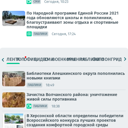
Сегодня, 10:23
СМИ
По Народной программе Единой России 2021
года обновляются школы и поликлиники,
благоустраивают зоны отдыха и спортивные
площадки
Сегодня, 17:24
ПАБЛИКИ
ЛЕНТА
ТОП
ОФИЦ.
ВИДЕО
СМИ
ВОЕНКОРЫ
МНЕНИЯ
ПАБЛИКИ
ФОТО
ЛОНГРИДЫ
Библиотеки Алешкинского округа пополнились
новыми книгами
18:49
ПАБЛИКИ
Зачистка Волчанского района: уничтожение
живой силы противника
18:38
ПАБЛИКИ
В Херсонской области определены победители
Всероссийского конкурса лучших проектов
создания комфортной городской среды