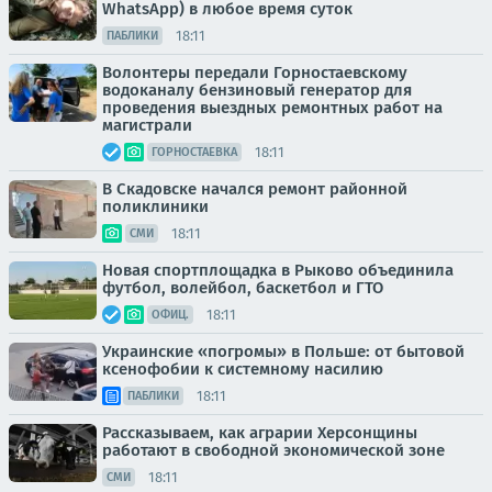
WhatsApp) в любое время суток
18:11
ПАБЛИКИ
Волонтеры передали Горностаевскому
водоканалу бензиновый генератор для
проведения выездных ремонтных работ на
магистрали
18:11
ГОРНОСТАЕВКА
В Скадовске начался ремонт районной
поликлиники
18:11
СМИ
Новая спортплощадка в Рыково объединила
футбол, волейбол, баскетбол и ГТО
18:11
ОФИЦ.
Украинские «погромы» в Польше: от бытовой
ксенофобии к системному насилию
18:11
ПАБЛИКИ
Рассказываем, как аграрии Херсонщины
работают в свободной экономической зоне
18:11
СМИ