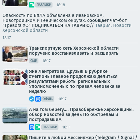
18:18
ПАБЛИКИ
Опасность по БпЛА объявлена в Ивановском,
Новотроицком и Геническом округах,
сообщает
чат-бот
"Тревога ХО"
ПОДПИСАТЬСЯ НА ТАВРИЮ
//
Таврия. Новости
Херсонской области
18:17
Транспортную сеть Херсонской области
поручено восстанавливать и расширять
18:17
СМИ
Яна Лантратова: Друзья! В рубрике
#РегионыГлавное продолжаю делиться
результатами работы региональных
Уполномоченных по правам человека за
неделю
18:17
ОФИЦ.
А на том берегу.... Правобережье Херсонщины:
обзор новостей за день По обстрелам и
пострадавшим
18:11
ПАБЛИКИ
Пишите в любой мессенджер (Telegram / Signal /