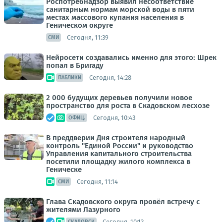
Роспотребнадзор выявил несоответствие
санитарным нормам морской воды в пяти
местах массового купания населения в
Геническом округе
Сегодня, 11:39
СМИ
Нейросети создавались именно для этого: Шрек
попал в Бригаду
Сегодня, 14:28
ПАБЛИКИ
2 000 будущих деревьев получили новое
пространство для роста в Скадовском лесхозе
Сегодня, 10:43
ОФИЦ.
В преддверии Дня строителя народный
контроль "Единой России" и руководство
Управления капитального строительства
посетили площадку жилого комплекса в
Геническе
Сегодня, 11:14
СМИ
Глава Скадовского округа провёл встречу с
жителями Лазурного
Сегодня, 10:13
СКАДОВСК