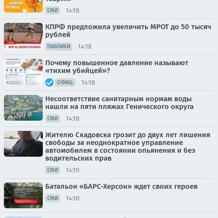
14:18
СМИ
КПРФ предложила увеличить МРОТ до 50 тысяч
рублей
14:18
ПАБЛИКИ
Почему повышенное давление называют
«тихим убийцей»?
14:18
ОФИЦ.
Несоответствие санитарным нормам воды
нашли на пяти пляжах Генического округа
14:18
СМИ
Жителю Скадовска грозит до двух лет лишения
свободы за неоднократное управление
автомобилем в состоянии опьянения и без
водительских прав
14:10
СМИ
Батальон «БАРС-Херсон» ждет своих героев
14:10
СМИ