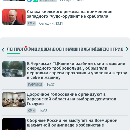
Ставка киевского режима на применение
западного "чудо-оружия" не сработала
Сегодня, 13:11
СМИ
ЛЕНТА
ТОП
ОФИЦ.
ВИДЕО
СМИ
ВОЕНКОРЫ
МНЕНИЯ
ПАБЛИКИ
ФОТО
ЛОНГРИДЫ
В Черкассах ТЦКшники разбили окно в машине
очередного "добровольца", обрызгали
перцовым спреем прохожих и уволокли жертву
к себе в машину
14:37
ПАБЛИКИ
Досрочное голосование организуют в
Херсонской области на выборах депутатов
Госдумы
14:37
СМИ
Сборные России не выступят на Всемирной
шахматной олимпиаде в Узбекистане