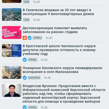
14:35
СМИ
В Геническе впервые за 30 лет введут в
эксплуатацию 9 многоквартирных домов
14:35
СМИ
Диспансеризация помогает выявлять
заболевания на ранних стадиях
14:35
ОФИЦ.
В Крестовской школе Чаплинского округа
депутаты проверили готовность к новому
учебному году
14:35
ОФИЦ.
Пожарные Каховского округа ликвидировали
возгорание в селе Малокаховка
14:35
КАХОВКА
Владислав Ярченко: Продолжаем вместе с
Избирательной комиссией Херсонской области
работать над тем, чтобы сформировать
надежный волонтёрский корпус Херсонской
области для помощи в проведении выборов
14:35
ОФИЦ.