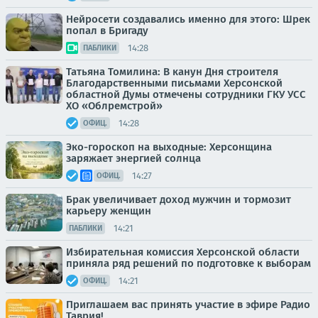
Нейросети создавались именно для этого: Шрек
попал в Бригаду
14:28
ПАБЛИКИ
Татьяна Томилина: В канун Дня строителя
Благодарственными письмами Херсонской
областной Думы отмечены сотрудники ГКУ УСС
ХО «Облремстрой»
14:28
ОФИЦ.
Эко-гороскоп на выходные: Херсонщина
заряжает энергией солнца
14:27
ОФИЦ.
Брак увеличивает доход мужчин и тормозит
карьеру женщин
14:21
ПАБЛИКИ
Избирательная комиссия Херсонской области
приняла ряд решений по подготовке к выборам
14:21
ОФИЦ.
Приглашаем вас принять участие в эфире Радио
Таврия!