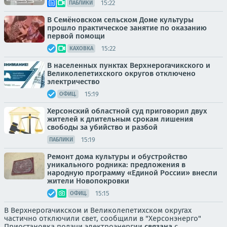
15:22
ПАБЛИКИ
В Семёновском сельском Доме культуры
прошло практическое занятие по оказанию
первой помощи
15:22
КАХОВКА
В населенных пунктах Верхнерогачикского и
Великолепетихского округов отключено
электричество
15:19
ОФИЦ.
Херсонский областной суд приговорил двух
жителей к длительным срокам лишения
свободы за убийство и разбой
15:19
ПАБЛИКИ
Ремонт дома культуры и обустройство
уникального родника: предложения в
народную программу «Единой России» внесли
жители Новопокровки
15:15
ОФИЦ.
В Верхнерогачикском и Великолепетихском округах
частично отключили свет, сообщили в "Херсонэнерго"
Приостановка подачи электроэнергии
связана
с