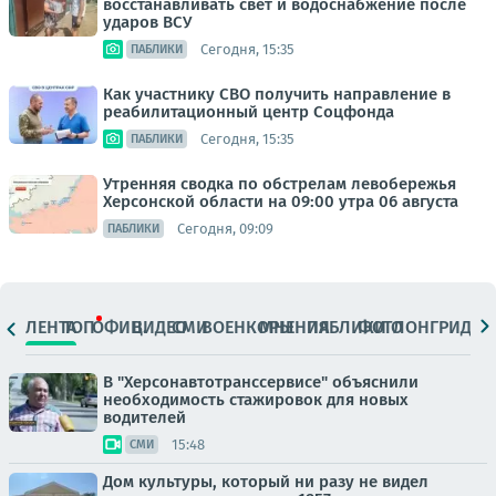
восстанавливать свет и водоснабжение после
ударов ВСУ
Сегодня, 15:35
ПАБЛИКИ
Как участнику СВО получить направление в
реабилитационный центр Соцфонда
Сегодня, 15:35
ПАБЛИКИ
Утренняя сводка по обстрелам левобережья
Херсонской области на 09:00 утра 06 августа
Сегодня, 09:09
ПАБЛИКИ
ЛЕНТА
ТОП
ОФИЦ.
ВИДЕО
СМИ
ВОЕНКОРЫ
МНЕНИЯ
ПАБЛИКИ
ФОТО
ЛОНГРИДЫ
В "Херсонавтотранссервисе" объяснили
необходимость стажировок для новых
водителей
15:48
СМИ
Дом культуры, который ни разу не видел