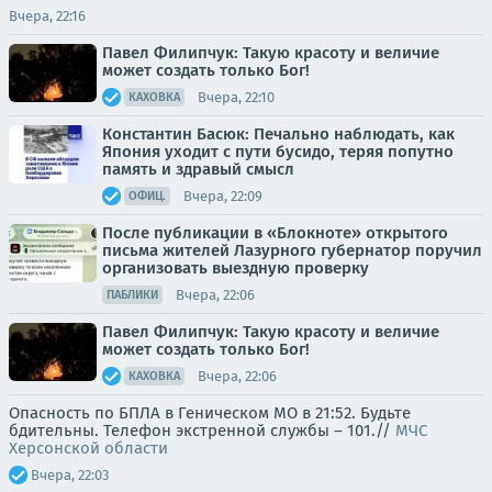
Вчера, 22:16
Павел Филипчук: Такую красоту и величие
может создать только Бог!
Вчера, 22:10
КАХОВКА
Константин Басюк: Печально наблюдать, как
Япония уходит с пути бусидо, теряя попутно
память и здравый смысл
Вчера, 22:09
ОФИЦ.
После публикации в «Блокноте» открытого
письма жителей Лазурного губернатор поручил
организовать выездную проверку
Вчера, 22:06
ПАБЛИКИ
Павел Филипчук: Такую красоту и величие
может создать только Бог!
Вчера, 22:06
КАХОВКА
Опасность по БПЛА в Геническом МО в 21:52. Будьте
бдительны. Телефон экстренной службы – 101.//
МЧС
Херсонской области
Вчера, 22:03