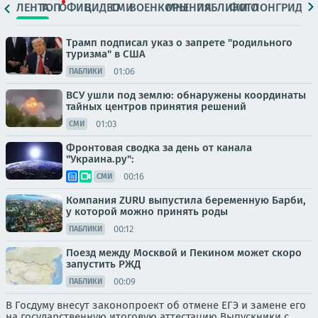
ЛЕНТА
ТОП
ОФИЦ.
ВИДЕО
СМИ
ВОЕНКОРЫ
МНЕНИЯ
ПАБЛИКИ
ФОТО
ЛОНГРИДЫ
Трамп подписал указ о запрете "родильного
туризма" в США
01:06
ПАБЛИКИ
ВСУ ушли под землю: обнаружены координаты
тайных центров принятия решений
01:03
СМИ
Фронтовая сводка за день от канала
"Украина.ру":
00:16
СМИ
Компания ZURU выпустила беременную Барби,
у которой можно принять роды
00:12
ПАБЛИКИ
Поезд между Москвой и Пекином может скоро
запустить РЖД
00:09
ПАБЛИКИ
В Госдуму внесут законопроект об отмене ЕГЭ и замене его
на государственную итоговую аттестацию Выпускники с