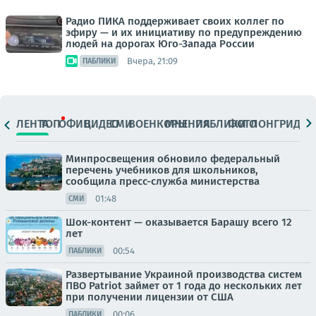
Радио ПИКА поддерживает своих коллег по
эфиру — и их инициативу по предупреждению
людей на дорогах Юго-Запада России
Вчера, 21:09
ПАБЛИКИ
ЛЕНТА
ТОП
ОФИЦ.
ВИДЕО
СМИ
ВОЕНКОРЫ
МНЕНИЯ
ПАБЛИКИ
ФОТО
ЛОНГРИДЫ
Минпросвещения обновило федеральный
перечень учебников для школьников,
сообщила пресс-служба министерства
01:48
СМИ
Шок-контент — оказывается Барашу всего 12
лет
00:54
ПАБЛИКИ
Развертывание Украиной производства систем
ПВО Patriot займет от 1 года до нескольких лет
при получении лицензии от США
00:06
ПАБЛИКИ