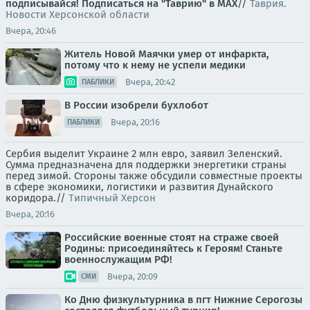
подписывайся!
Подписаться на "Таврию" в MAX
//
Таврия.
Новости Херсонской области
Вчера, 20:46
Житель Новой Маячки умер от инфаркта,
потому что к нему не успели медики
Вчера, 20:42
ПАБЛИКИ
В России изобрели бухлобот
Вчера, 20:16
ПАБЛИКИ
Сербия выделит Украине 2 млн евро, заявил Зеленский.
Сумма предназначена для поддержки энергетики страны
перед зимой. Стороны также обсудили совместные проекты
в сфере экономики, логистики и развития Дунайского
коридора.//
Типичный Херсон
Вчера, 20:16
Российские военные стоят на страже своей
Родины: присоединяйтесь к Героям! Станьте
военнослужащим РФ!
Вчера, 20:09
СМИ
Ко Дню физкультурника в пгт Нижние Серогозы