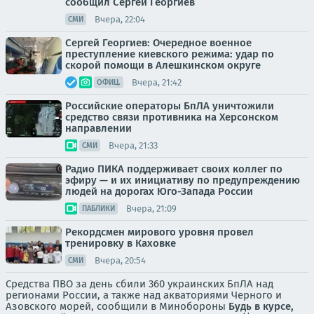
сообщил Сергей Георгиев
Вчера, 22:04
СМИ
Сергей Георгиев: Очередное военное
преступление киевского режима: удар по
скорой помощи в Алешкинском округе
Вчера, 21:42
ОФИЦ.
Российские операторы БпЛА уничтожили
средство связи противника на Херсонском
направлении
Вчера, 21:33
СМИ
Радио ПИКА поддерживает своих коллег по
эфиру — и их инициативу по предупреждению
людей на дорогах Юго-Запада России
Вчера, 21:09
ПАБЛИКИ
Рекордсмен мирового уровня провел
тренировку в Каховке
Вчера, 20:54
СМИ
Средства ПВО за день сбили 360 украинских БпЛА над
регионами России, а также над акваториями Черного и
Азовского морей, сообщили в Минобороны
Будь в курсе,